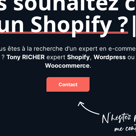
 souhaitez 
un e-comme
un Shopif
|
us êtes à la recherche d'un expert en e-comme
?
Tony RICHER
expert
Shopify
,
Wordpress
ou
Woocommerce
.
Contact