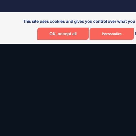
This site uses cookies and gives you control over what you
OK, accept all
Personalize
Expertises
Projets
Expert WordPress
Castafiore.fr
Expert Shopify
Kosbiotic
Justed
CBX Medical
MyBabyFactory
Derniers articles
Optimiser Votre Présence sur
Shopify : Erreurs à Éviter et