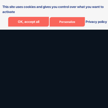
This site uses cookies and gives you control over what you want to
activate
OK, accept all
Privacy policy
Personalize
Comment puis-je
vous aider ?
Je suis à votre écoute.
Email
Téléphone