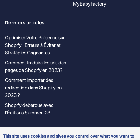
MyBabyFactory
Derniers articles
Optimiser Votre Présence sur
Shopify : Erreurs à Éviter et
Stratégies Gagnantes
Comment traduire les urls des
pages de Shopify en 2023?
Comment importer des
redirection dans Shopify en
2023 ?
Shopify débarque avec
l’Éditions Summer ’23
This site uses cookies and gives you control over what you want to
Made with ❤️ by Tony RICHER